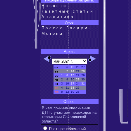
Информационные разделы:
Новости
Газетные статьи
Аналитика
Иное:
Пресса Госдумы
Murena
Архив:
пн
6
13
20
27
вт
7
14
21
28
ср
1
8
15
22
29
чт
2
9
16
23
30
пт
3
10
17
24
31
сб
4
11
18
25
вс
5
12
19
26
Опрос:
В чем причина увеличения
ДТП с участием пешеходов на
территории Сахалинской
области?
Рост пренебрежений