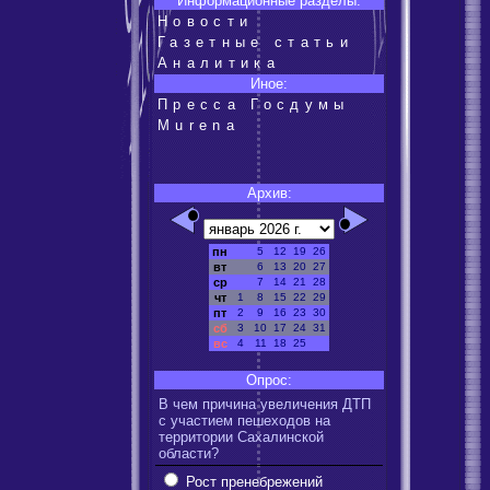
Информационные разделы:
Новости
Газетные статьи
Аналитика
Иное:
Пресса Госдумы
Murena
Архив:
пн
5
12
19
26
вт
6
13
20
27
ср
7
14
21
28
чт
1
8
15
22
29
пт
2
9
16
23
30
сб
3
10
17
24
31
вс
4
11
18
25
Опрос:
В чем причина увеличения ДТП
с участием пешеходов на
территории Сахалинской
области?
Рост пренебрежений