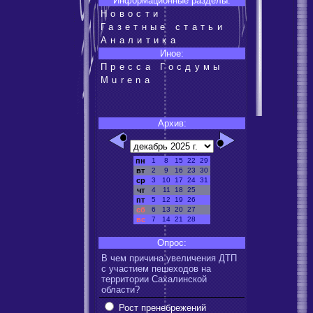
Информационные разделы:
Новости
Газетные статьи
Аналитика
Иное:
Пресса Госдумы
Murena
Архив:
пн
1
8
15
22
29
вт
2
9
16
23
30
ср
3
10
17
24
31
чт
4
11
18
25
пт
5
12
19
26
сб
6
13
20
27
вс
7
14
21
28
Опрос:
В чем причина увеличения ДТП
с участием пешеходов на
территории Сахалинской
области?
Рост пренебрежений