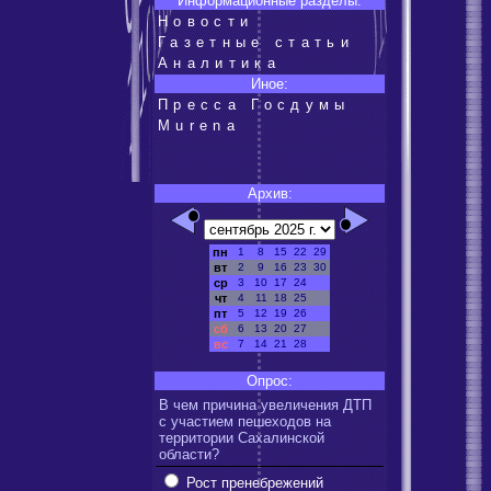
Информационные разделы:
Новости
Газетные статьи
Аналитика
Иное:
Пресса Госдумы
Murena
Архив:
пн
1
8
15
22
29
вт
2
9
16
23
30
ср
3
10
17
24
чт
4
11
18
25
пт
5
12
19
26
сб
6
13
20
27
вс
7
14
21
28
Опрос:
В чем причина увеличения ДТП
с участием пешеходов на
территории Сахалинской
области?
Рост пренебрежений