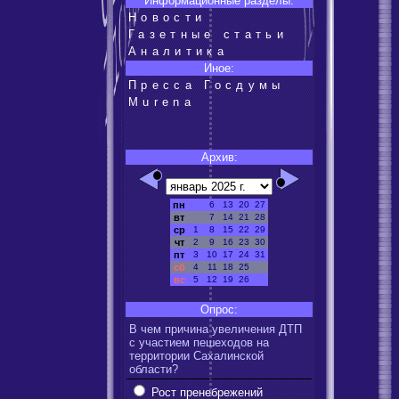
Информационные разделы:
Новости
Газетные статьи
Аналитика
Иное:
Пресса Госдумы
Murena
Архив:
пн
6
13
20
27
вт
7
14
21
28
ср
1
8
15
22
29
чт
2
9
16
23
30
пт
3
10
17
24
31
сб
4
11
18
25
вс
5
12
19
26
Опрос:
В чем причина увеличения ДТП
с участием пешеходов на
территории Сахалинской
области?
Рост пренебрежений