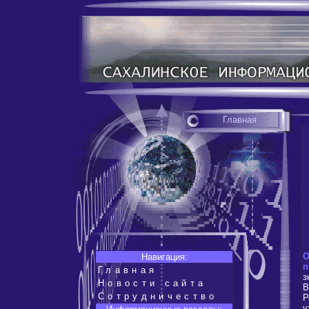
Главная
О
Навигация:
п
Главная
з
Новости сайта
В
Сотрудничество
Р
у