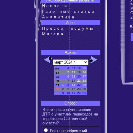
Информационные разделы:
в
Новости
М
Газетные статьи
О
Аналитика
2
Иное:
В
Пресса Госдумы
Murena
Архив:
пн
4
11
18
25
вт
5
12
19
26
ср
6
13
20
27
чт
7
14
21
28
пт
1
8
15
22
29
сб
2
9
16
23
30
вс
3
10
17
24
31
Опрос:
В чем причина увеличения
ДТП с участием пешеходов на
территории Сахалинской
области?
Рост пренебрежений