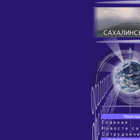
Навигац
Главная
Новости са
Сотруднич