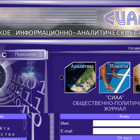
Сегодн
Пересылка
"СИАА"
ОБЩЕСТВЕННО-ПОЛИТИЧ
ЖУРНАЛ
ия:
Кому:
Имя:
йта
E-mail:
ество
От кого: