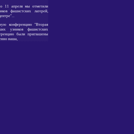
но 11 апреля мы отметили
ков фашистских лагерей,
нтре"...
ную конференцию "Вторая
ших узников фашистских
ференцию были приглашены
енно наша,