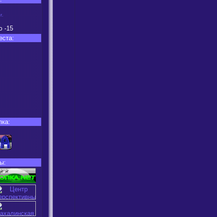
г.
ю
-15
еста:
пка:
ы: