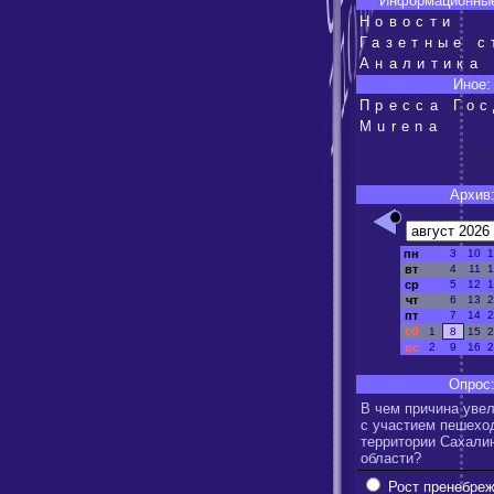
Информационные
Новости
Газетные с
Аналитика
Иное:
Пресса Го
Murena
Архив
пн
3
10
1
вт
4
11
1
ср
5
12
1
чт
6
13
2
пт
7
14
2
сб
1
8
15
2
вс
2
9
16
2
Опрос
В чем причина уве
с участием пешехо
территории Сахали
области?
Рост пренебре