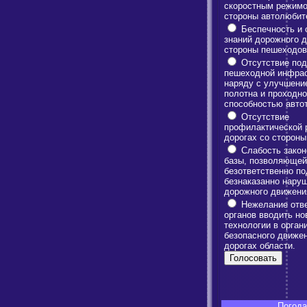
скоростным режимо
стороны автолюбит
Беспечность и 
знаний дорожного 
стороны пешеходов
Отсутствие под
пешеходной инфрас
наряду с улучшени
полотна и проходн
способностью авто
Отсутствие
профилактической 
дорогах со сторон
Слабость закон
базы, позволяющей
безответственно по
безнаказанно нару
дорожного движени
Нежелание отв
органов вводить но
технологии в орган
безопасного движе
дорогах области.
Погода