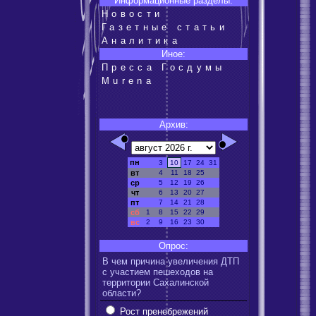
Информационные разделы:
Новости
Газетные статьи
Аналитика
Иное:
Пресса Госдумы
Murena
Архив:
пн
3
10
17
24
31
вт
4
11
18
25
ср
5
12
19
26
чт
6
13
20
27
пт
7
14
21
28
сб
1
8
15
22
29
вс
2
9
16
23
30
Опрос:
В чем причина увеличения ДТП
с участием пешеходов на
территории Сахалинской
области?
Рост пренебрежений