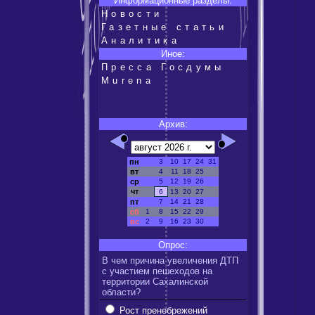
Информационные разделы:
Новости
Газетные статьи
Аналитика
Иное:
Пресса Госдумы
Murena
Архив:
пн
3
10
17
24
31
вт
4
11
18
25
ср
5
12
19
26
чт
6
13
20
27
пт
7
14
21
28
сб
1
8
15
22
29
вс
2
9
16
23
30
Опрос:
В чем причина увеличения ДТП
с участием пешеходов на
территории Сахалинской
области?
Рост пренебрежений