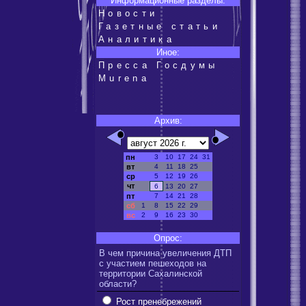
Информационные разделы:
Новости
Газетные статьи
Аналитика
Иное:
Пресса Госдумы
Murena
Архив:
пн
3
10
17
24
31
вт
4
11
18
25
ср
5
12
19
26
чт
6
13
20
27
пт
7
14
21
28
сб
1
8
15
22
29
вс
2
9
16
23
30
Опрос:
В чем причина увеличения ДТП
с участием пешеходов на
территории Сахалинской
области?
Рост пренебрежений